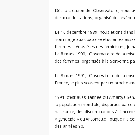
e
Dès la création de l’Observatoire, nous a
s
des manifestations, organisé des évène
F
Le 10 décembre 1989, nous étions dans l
hommage aux quatorze étudiantes assassin
e
femmes… Vous êtes des féministes, je hai
Le 8 mars 1990, l’Observatoire de la mis
m
des femmes, organisés à la Sorbonne par
m
Le 8 mars 1991, l’Observatoire de la mis
e
France, le plus souvent par un proche (ma
s
1991, c’est aussi l’année où Amartya Sen
la population mondiale, disparues parce q
naissance, des discriminations à l’encontr
« gynocide » qu’Antoinette Fouque n’a c
des années 90.