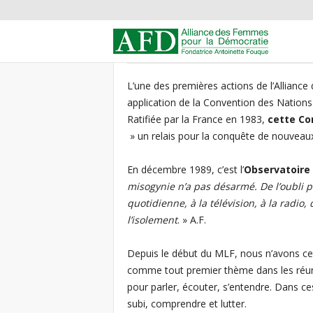
A
l
L’une des premières actions de l’Alliance
application de la Convention des Nations
l
Ratifiée par la France en 1983,
cette Co
i
» un relais pour la conquête de nouveaux d
a
En décembre 1989, c’est l’
Observatoire 
misogynie n’a pas désarmé. De l’oubli pu
n
quotidienne, à la télévision, à la radio
l’isolement
. » A.F.
c
Depuis le début du MLF, nous n’avons c
e
comme tout premier thème dans les réuni
pour parler, écouter, s’entendre. Dans ces
d
subi, comprendre et lutter.