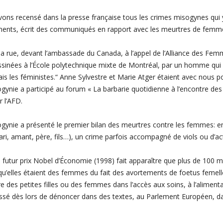
vons recensé dans la presse française tous les crimes misogynes qui y
ments, écrit des communiqués en rapport avec les meurtres de femm
a rue, devant l’ambassade du Canada, à l’appel de l’Alliance des Fe
ées à l’École polytechnique mixte de Montréal, par un homme qui criai
s les féministes.“ Anne Sylvestre et Marie Atger étaient avec nous 
ogynie a participé au forum « La barbarie quotidienne à l’encontre d
 l’AFD.
ogynie a présenté le premier bilan des meurtres contre les femmes: 
ri, amant, père, fils…), un crime parfois accompagné de viols ou d’act
, futur prix Nobel d’Économie (1998) fait apparaître que plus de 100 
u’elles étaient des femmes du fait des avortements de foetus femelles, 
e des petites filles ou des femmes dans l’accès aux soins, à l’alimenta
essé dès lors de dénoncer dans des textes, au Parlement Européen, d