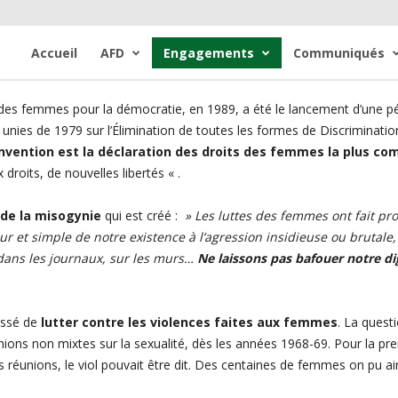
Accueil
AFD
Engagements
Communiqués
 des femmes pour la démocratie, en 1989, a été le lancement d’une pét
 unies de 1979 sur l’Élimination de toutes les formes de Discriminat
nvention est la déclaration des droits des femmes la plus com
roits, de nouvelles libertés « .
de la misogynie
qui est créé :
» Les luttes des femmes ont fait prog
r et simple de notre existence à l’agression insidieuse ou brutale,
, dans les journaux, sur les murs…
Ne laissons pas bafouer notre di
essé de
lutter contre les violences faites aux femmes
. La quest
ons non mixtes sur la sexualité, dès les années 1968-69. Pour la pre
 réunions, le viol pouvait être dit. Des centaines de femmes on pu ains