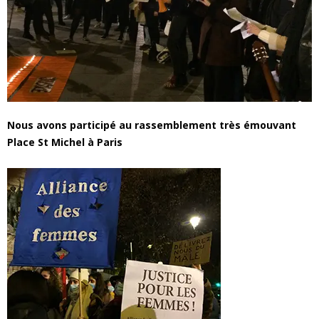
e
s
F
e
Nous avons participé au rassemblement très émouvant
Place St Michel à Paris
m
m
e
s