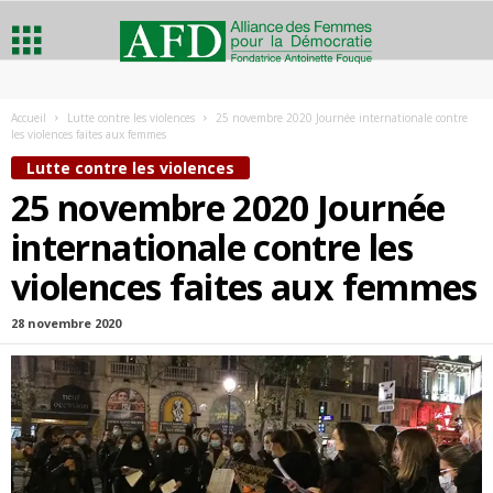
A
Accueil
Lutte contre les violences
25 novembre 2020 Journée internationale contre
les violences faites aux femmes
l
Lutte contre les violences
l
25 novembre 2020 Journée
internationale contre les
i
violences faites aux femmes
a
28 novembre 2020
n
c
e
d