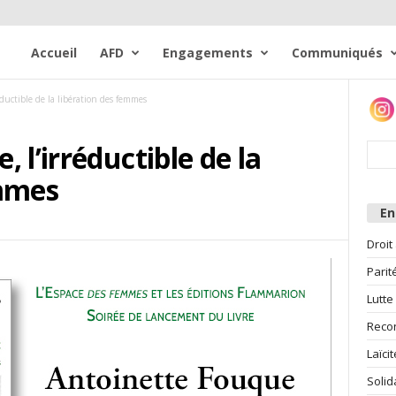
Accueil
AFD
Engagements
Communiqués
ductible de la libération des femmes
 l’irréductible de la
emmes
E
Droit
Parit
Lutte
Reco
Laïcit
Solid