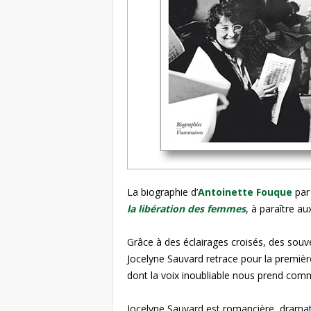
e
s
F
e
m
m
e
La biographie d’
Antoinette Fouque
par
la libération des femmes
, à paraître au
s
Grâce à des éclairages croisés, des souve
Jocelyne Sauvard retrace pour la première
dont la voix inoubliable nous prend comm
Jocelyne Sauvard est romancière, drama