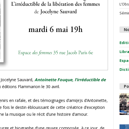
L’Obs
Sémin
No
Edit
Libr
Espa
Dict
 Jocelyne Sauvard,
Antoinette Fouque, l’irréductible de
Po
x éditions Flammarion le 30 avril.
nirs en rafale, et des témoignages d’ami(e)s d’Antoinette,
 fois le destin éblouissant de cette créatrice d’exception
e la musique ou le récit d’une histoire d’amour.
turge et biographe d’une œuvre composée, à ce jour, de