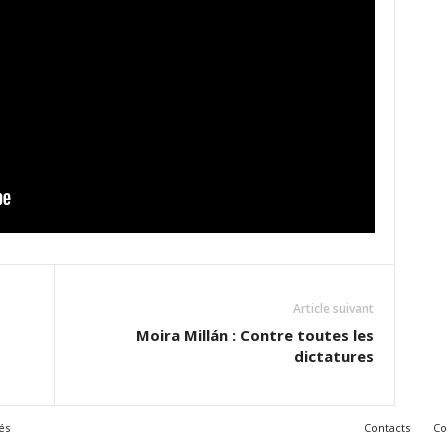
Article suivant
Moira Millán : Contre toutes les
dictatures
és
Contacts
Co