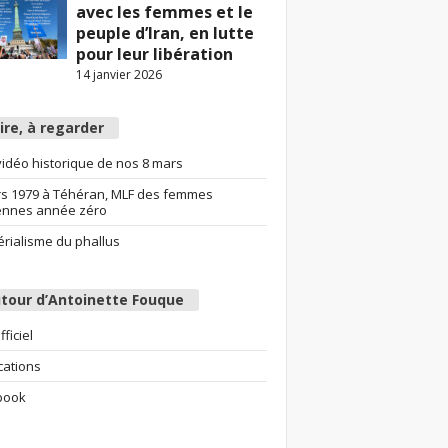
avec les femmes et le
peuple d’Iran, en lutte
pour leur libération
14 janvier 2026
lire, à regarder
idéo historique de nos 8 mars
s 1979 à Téhéran, MLF des femmes
ennes année zéro
érialisme du phallus
tour d’Antoinette Fouque
fficiel
cations
book