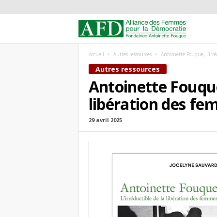
A
l
Accueil
Autres ressources
Antoinette Fouque, l’irré
Autres ressources
l
Antoinette Fouque,
i
libération des f
a
29 avril 2025
n
c
e
d