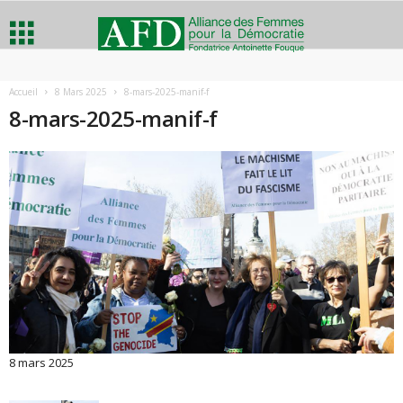
A
Accueil
8 Mars 2025
8-mars-2025-manif-f
8-mars-2025-manif-f
l
l
i
a
n
c
e
8 mars 2025
d