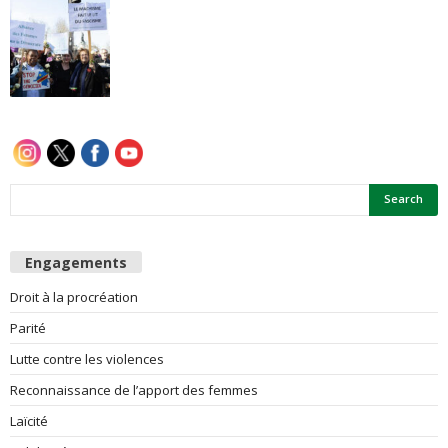
e
s
F
e
m
m
Engagements
Droit à la procréation
e
Parité
s
Lutte contre les violences
Reconnaissance de l’apport des femmes
Laïcité