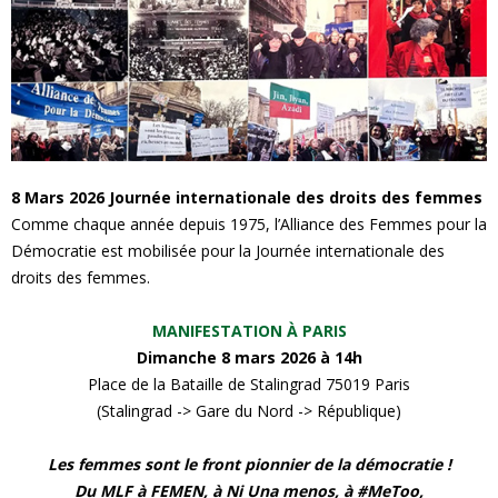
e
s
F
e
8 Mars 2026 Journée internationale des droits des femmes
Comme chaque année depuis 1975, l’Alliance des Femmes pour la
m
Démocratie est mobilisée pour la Journée internationale des
droits des femmes.
m
MANIFESTATION À PARIS
e
Dimanche 8 mars 2026 à 14h
s
Place de la Bataille de Stalingrad 75019 Paris
(Stalingrad -> Gare du Nord -> République)
Les femmes sont le front pionnier de la démocratie !
Du MLF à FEMEN, à Ni Una menos, à #MeToo,