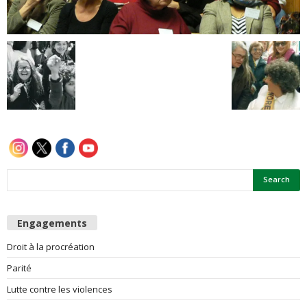
e
s
F
e
m
m
e
Engagements
s
Droit à la procréation
Parité
Lutte contre les violences