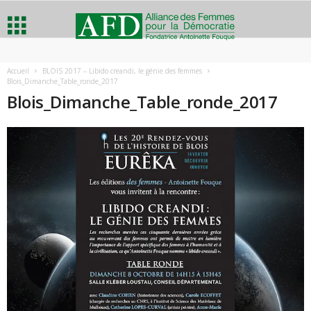
A
Accueil
BLOIS 2017 – Libido creandi, le génie des femmes
Blois_Dimanche_Table_ronde_2017
l
Blois_Dimanche_Table_ronde_2017
l
i
a
n
c
e
d