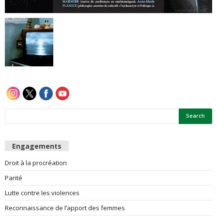
e
s
F
e
m
m
e
Engagements
Droit à la procréation
s
Parité
Lutte contre les violences
Reconnaissance de l’apport des femmes