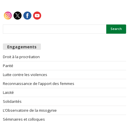
e
s
F
Engagements
e
Droit à la procréation
m
Parité
m
Lutte contre les violences
Reconnaissance de l’apport des femmes
e
Laïcité
s
Solidarités
L’Observatoire de la misogynie
Séminaires et colloques