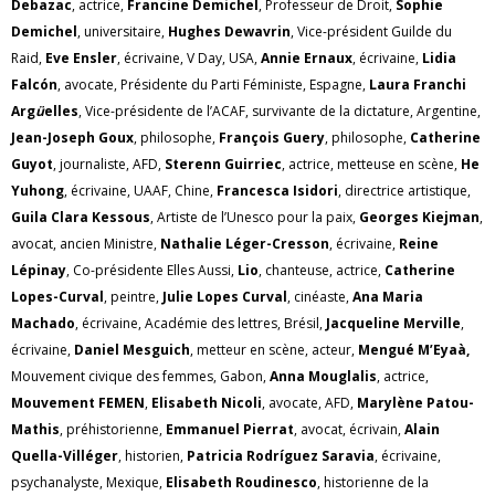
Debazac
, actrice,
Francine Demichel
, Professeur de Droit,
Sophie
Demichel
, universitaire,
Hughes Dewavrin
, Vice-président Guilde du
Raid,
Eve Ensler
, écrivaine, V Day, USA,
Annie Ernaux
, écrivaine,
Lidia
Falcón
, avocate, Présidente du Parti Féministe, Espagne,
Laura Franchi
Arg
ü
elles
, Vice-présidente de l’ACAF, survivante de la dictature, Argentine,
Jean-Joseph Goux
, philosophe,
François Guery
, philosophe,
Catherine
Guyot
, journaliste, AFD,
Sterenn Guirriec
, actrice, metteuse en scène,
He
Yuhong
, écrivaine, UAAF, Chine,
Francesca Isidori
, directrice artistique,
Guila Clara Kessous
, Artiste de l’Unesco pour la paix,
Georges Kiejman
,
avocat, ancien Ministre,
Nathalie Léger-Cresson
, écrivaine,
Reine
Lépinay
, Co-présidente Elles Aussi,
Lio
, chanteuse, actrice,
Catherine
Lopes-Curval
, peintre,
Julie Lopes Curval
, cinéaste,
Ana Maria
Machado
, écrivaine, Académie des lettres, Brésil,
Jacqueline Merville
,
écrivaine,
Daniel Mesguich
, metteur en scène, acteur,
Mengué M’Eyaà
,
Mouvement civique des femmes, Gabon,
Anna Mouglalis
, actrice,
Mouvement FEMEN
,
Elisabeth Nicoli
, avocate, AFD,
Marylène Patou-
Mathis
, préhistorienne,
Emmanuel Pierrat
, avocat, écrivain,
Alain
Quella-Villéger
, historien,
Patricia Rodríguez Saravia
, écrivaine,
psychanalyste, Mexique,
Elisabeth Roudinesco
, historienne de la