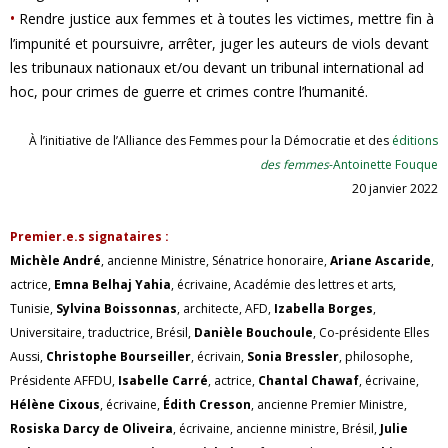
•
Rendre justice aux femmes et à toutes les victimes, mettre fin à
l’impunité et poursuivre, arrêter, juger les auteurs de viols devant
les tribunaux nationaux et/ou devant un tribunal international ad
hoc, pour crimes de guerre et crimes contre l’humanité.
À l’initiative de l’Alliance des Femmes pour la Démocratie et des
éditions
des femmes
-Antoinette Fouque
20 janvier 2022
Premier.e.s signataires :
Michèle André
, ancienne Ministre, Sénatrice honoraire,
Ariane Ascaride
,
actrice,
Emna Belhaj Yahia
, écrivaine, Académie des lettres et arts,
Tunisie,
Sylvina Boissonnas
, architecte, AFD,
Izabella Borges
,
Universitaire, traductrice, Brésil,
Danièle Bouchoule
, Co-présidente Elles
Aussi,
Christophe Bourseiller
, écrivain,
Sonia Bressler
, philosophe,
Présidente AFFDU,
Isabelle Carré
, actrice,
Chantal Chawaf
, écrivaine,
Hélène Cixous
, écrivaine,
Édith Cresson
, ancienne Premier Ministre,
Rosiska Darcy de Oliveira
, écrivaine, ancienne ministre, Brésil,
Julie