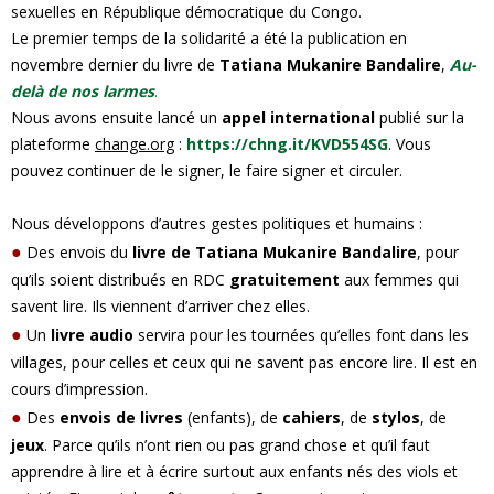
sexuelles en République démocratique du Congo.
Le premier temps de la solidarité a été la publication en
novembre dernier du livre de
Tatiana Mukanire Bandalire
,
Au-
delà de nos larmes
.
Nous avons ensuite lancé un
appel international
publié sur la
plateforme
change.org
:
https://chng.it/KVD554SG
. Vous
pouvez continuer de le signer, le faire signer et circuler.
Nous développons d’autres gestes politiques et humains :
●
Des envois du
livre de Tatiana Mukanire Bandalire
, pour
qu’ils soient distribués en RDC
gratuitement
aux femmes qui
savent lire. Ils viennent d’arriver chez elles.
●
Un
livre audio
servira pour les tournées qu’elles font dans les
villages, pour celles et ceux qui ne savent pas encore lire. Il est en
cours d’impression.
●
Des
envois de livres
(enfants), de
cahiers
, de
stylos
, de
jeux
. Parce qu’ils n’ont rien ou pas grand chose et qu’il faut
apprendre à lire et à écrire surtout aux enfants nés des viols et