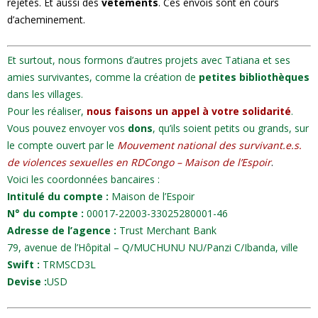
rejetés. Et aussi des
vêtements
. Ces envois sont en cours
d’acheminement.
Et surtout, nous formons d’autres projets avec Tatiana et ses
amies survivantes, comme la création de
petites bibliothèques
dans les villages.
Pour les réaliser,
nous faisons un appel à votre solidarité
.
Vous pouvez envoyer vos
dons
, qu’ils soient petits ou grands, sur
le compte ouvert par le
Mouvement national des survivant.e.s.
de violences sexuelles en RDCongo – Maison de l’Espoir
.
Voici les coordonnées bancaires :
Intitulé du compte :
Maison de l’Espoir
N° du compte :
00017-22003-33025280001-46
Adresse de l’agence :
Trust Merchant Bank
79, avenue de l’Hôpital – Q/MUCHUNU NU/Panzi C/Ibanda, ville
Swift :
TRMSCD3L
Devise :
USD