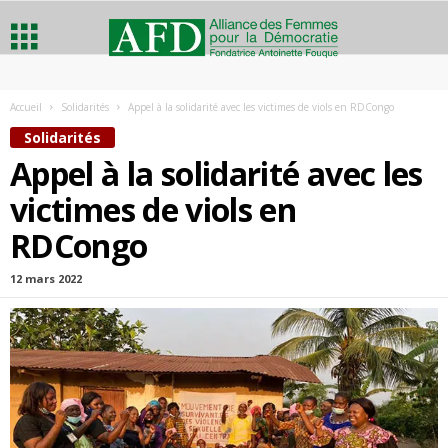
A
Accueil
Solidarités
Appel à la solidarité avec les victimes de viols en RDCongo
l
Solidarités
Appel à la solidarité avec les
l
victimes de viols en
i
RDCongo
a
12 mars 2022
n
c
e
d