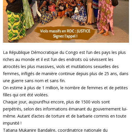
e
s
F
e
La République Démocratique du Congo est l’un des pays les plus
riches au monde et il est l’un des endroits où sévissent les
m
atrocités les plus massives, viols et mutilations sexuelles des
femmes, infligés de manière continue depuis plus de 25 ans, dans
m
une guerre sans nom et sans fin.
On estime à plus de 1 million, le nombre de femmes et de petites
e
filles qui ont été violées.
s
Chaque jour, aujourd’hui encore, plus de 1500 viols sont
perpétrés, selon des informations émanant du gouvernement lui-
même. Autant d’actes de torture et de barbarie commis en toute
impunité !
Tatiana Mukanire Bandalire, coordinatrice nationale du