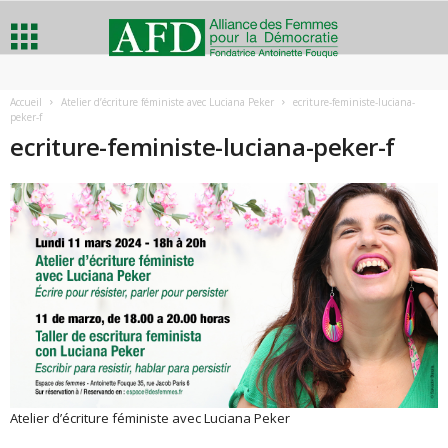
A
Accueil
Atelier d’écriture féministe avec Luciana Peker
ecriture-feministe-luciana-
peker-f
l
ecriture-feministe-luciana-peker-f
l
i
a
n
c
e
Atelier d’écriture féministe avec Luciana Peker
d