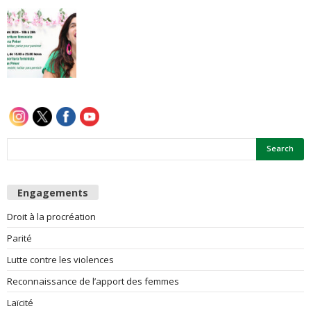
e
s
F
e
m
m
Engagements
e
Droit à la procréation
Parité
s
Lutte contre les violences
Reconnaissance de l’apport des femmes
Laïcité