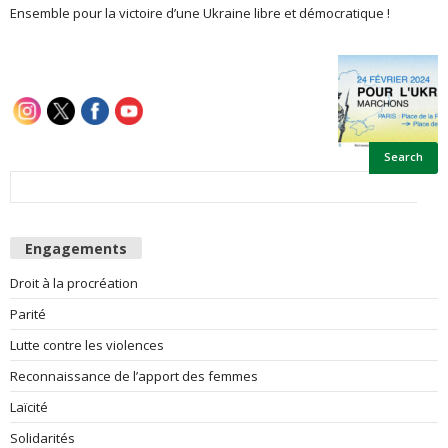
Ensemble pour la victoire d’une Ukraine libre et démocratique !
e
s
F
e
m
Engagements
m
Droit à la procréation
e
Parité
s
Lutte contre les violences
Reconnaissance de l’apport des femmes
Laïcité
Solidarités