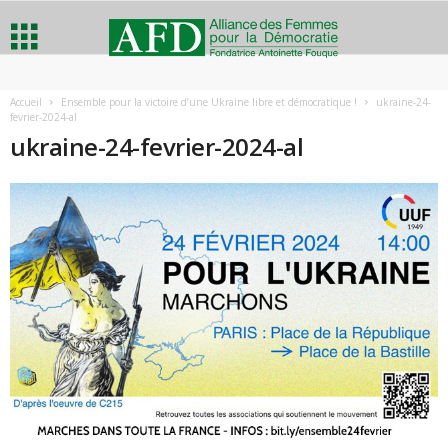
A
Accueil
Ensemble pour la victoire d’une Ukraine libre et démocratique !
ukraine-24-
fevrier-2024-al
l
ukraine-24-fevrier-2024-al
l
i
a
n
c
e
d