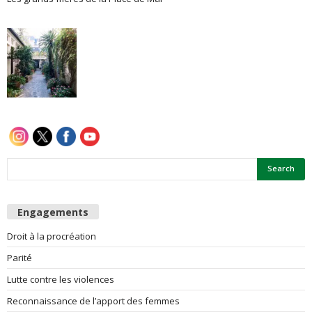
e
s
F
e
m
m
e
Engagements
Droit à la procréation
s
Parité
Lutte contre les violences
Reconnaissance de l’apport des femmes