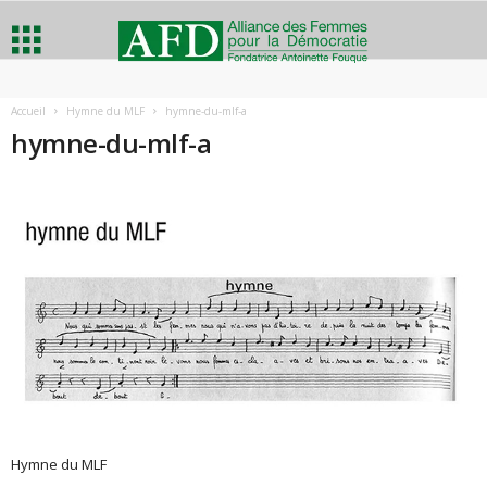
A
Accueil
Hymne du MLF
hymne-du-mlf-a
hymne-du-mlf-a
l
l
i
a
n
c
e
Hymne du MLF
d