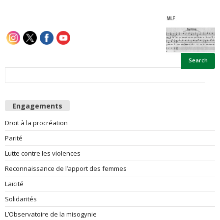
e
s
F
e
m
Engagements
Droit à la procréation
m
Parité
e
Lutte contre les violences
Reconnaissance de l’apport des femmes
s
Laïcité
Solidarités
L’Observatoire de la misogynie