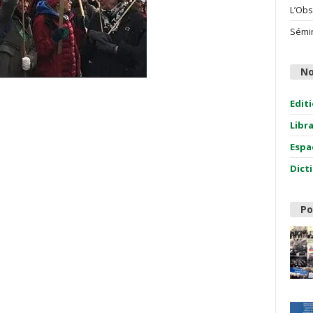
L’Obs
Sémin
No
Edit
Libr
Espa
Dict
Po