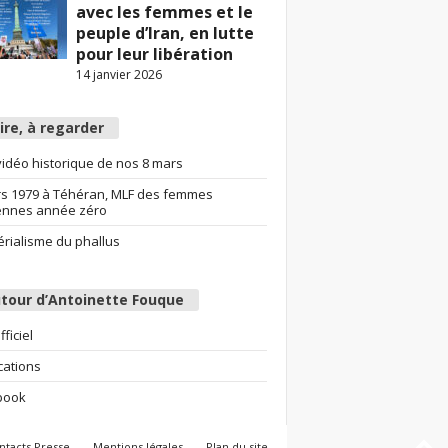
avec les femmes et le
peuple d’Iran, en lutte
pour leur libération
14 janvier 2026
lire, à regarder
idéo historique de nos 8 mars
s 1979 à Téhéran, MLF des femmes
ennes année zéro
érialisme du phallus
tour d’Antoinette Fouque
fficiel
cations
book
ntacts Presse
Mentions légales
Plan du site