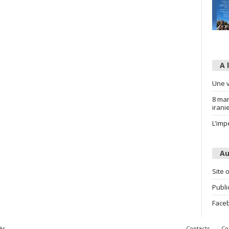
A 
Une v
8 mar
irani
L’imp
Au
Site o
Publi
Face
és
Contacts
Co