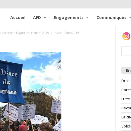
Accueil
AFD
Engagements
Communiqués
a violence à l’égard des femmes 2019
manif 23nov2019
E
Droit
Parit
Lutte
Reco
Laïcit
Solid