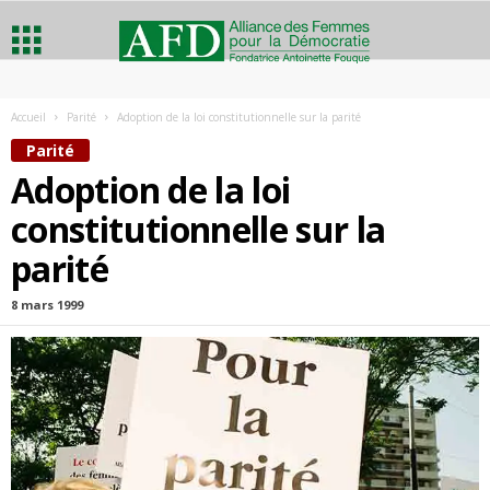
A
Accueil
Parité
Adoption de la loi constitutionnelle sur la parité
l
Parité
Adoption de la loi
l
constitutionnelle sur la
i
parité
a
8 mars 1999
n
c
e
d