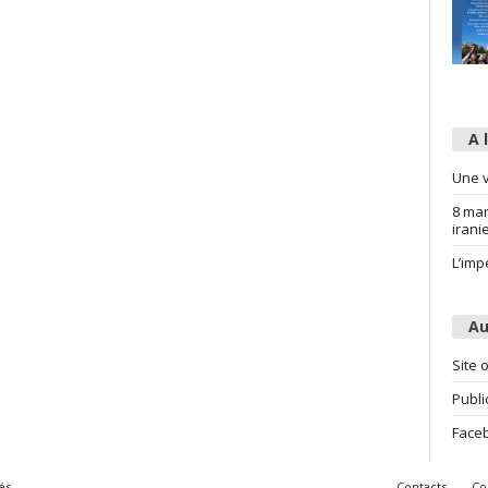
A 
Une v
8 mar
irani
L’imp
Au
Site o
Publi
Face
és
Contacts
Co