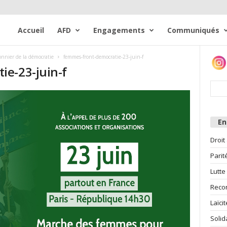
Accueil
AFD
Engagements
Communiqués
ionnier de la démocratie
femmes-front-democratie-23-juin-f
e-23-juin-f
E
Droit
Parit
Lutte
Reco
Laïcit
Solid