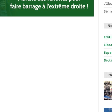
L’Obs
Sémin
No
Edit
Libr
Espa
Dict
Po