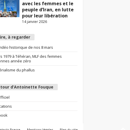
avec les femmes et le
peuple d’Iran, en lutte
pour leur libération
14 janvier 2026
lire, à regarder
idéo historique de nos 8 mars
s 1979 à Téhéran, MLF des femmes
ennes année zéro
érialisme du phallus
tour d’Antoinette Fouque
fficiel
cations
book
ntacts Presse
Mentions légales
Plan du site