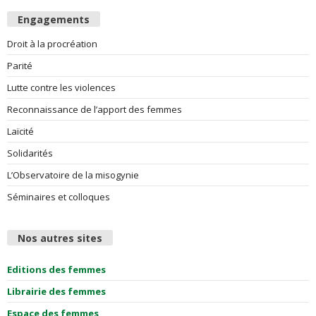
Engagements
e
Droit à la procréation
s
Parité
Lutte contre les violences
F
Reconnaissance de l’apport des femmes
e
Laïcité
m
Solidarités
L’Observatoire de la misogynie
m
Séminaires et colloques
e
Nos autres sites
s
Editions des femmes
Librairie des femmes
Espace des femmes