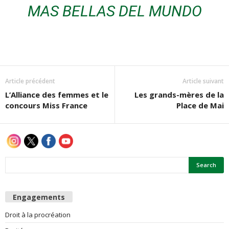
MAS BELLAS DEL MUNDO
e
s
F
Article précédent
Article suivant
e
L’Alliance des femmes et le
Les grands-mères de la
concours Miss France
Place de Mai
m
m
e
s
Engagements
Droit à la procréation