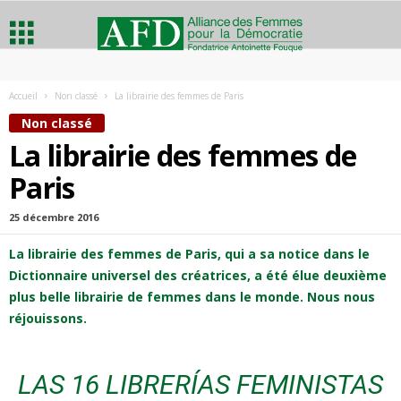
A
Accueil
Non classé
La librairie des femmes de Paris
l
Non classé
La librairie des femmes de
l
Paris
i
25 décembre 2016
a
La librairie des femmes de Paris, qui a sa notice dans le
Dictionnaire universel des créatrices, a été élue deuxième
n
plus belle librairie de femmes dans le monde. Nous nous
c
réjouissons.
e
LAS 16 LIBRERÍAS FEMINISTAS
d