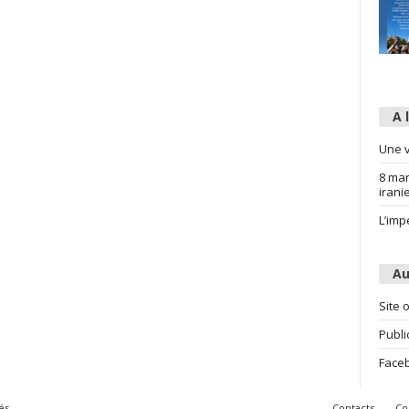
A 
Une v
8 mar
irani
L’imp
Au
Site o
Publi
Face
és
Contacts
Co