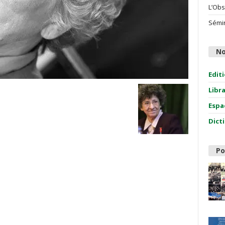
L’Obs
Sémin
No
Edit
Libr
Espa
Dict
Po