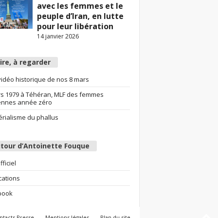
avec les femmes et le
peuple d’Iran, en lutte
pour leur libération
14 janvier 2026
lire, à regarder
idéo historique de nos 8 mars
s 1979 à Téhéran, MLF des femmes
ennes année zéro
érialisme du phallus
tour d’Antoinette Fouque
fficiel
cations
book
ntacts Presse
Mentions légales
Plan du site