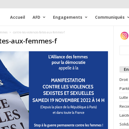
Accueil
AFD
Engagements
Communiqués
femmes
contre-les-violences-faites-aux-femmes-f
aites-aux-femmes-f
E
Droit
Parit
Lutte
Reco
Laïcit
Solid