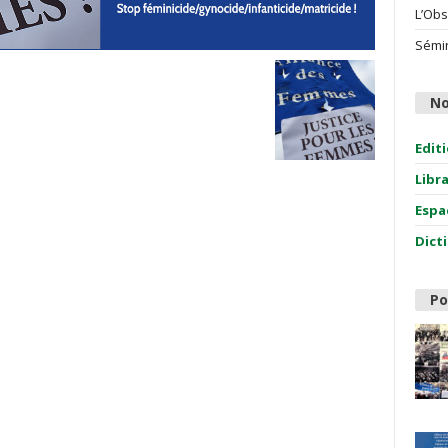
L’Obs
Sémin
No
Edit
Libr
Espa
Dict
Po