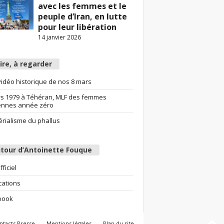
avec les femmes et le
peuple d’Iran, en lutte
pour leur libération
14 janvier 2026
lire, à regarder
idéo historique de nos 8 mars
s 1979 à Téhéran, MLF des femmes
ennes année zéro
érialisme du phallus
tour d’Antoinette Fouque
fficiel
cations
book
ntacts Presse
Mentions légales
Plan du site