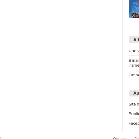
A 
Une v
8 mar
irani
L’imp
Au
Site o
Publi
Face
és
Contacts
Co