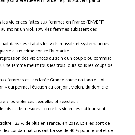
par jour a été tuée en France, le plus souvent par un
s les violences faites aux femmes en France (ENVEFF).
au moins un viol, 10% des femmes subissent des
nnaît dans ses statuts les viols massifs et systématiques
erre et un crime contre l’humanité.
la répression des violences au sein d’un couple ou commise
qu’une femme meurt tous les trois jours sous les coups de
es aux femmes est déclarée Grande cause nationale. Loi
 » qui permet l’éviction du conjoint violent du domicile
tre « les violences sexuelles et sexistes ».
lois et de mesures contre les violences qui leur sont
roître : 23 % de plus en France, en 2018. Et elles sont de
, les condamnations ont baissé de 40 % pour le viol et de