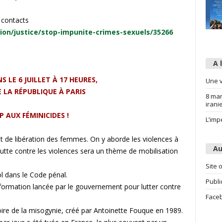
s contacts
on/justice/stop-impunite-crimes-sexuels/35266
A 
 LE 6 JUILLET À 17 HEURES,
Une v
 LA RÉPUBLIQUE À PARIS
8 mar
irani
P AUX FÉMINICIDES !
L’imp
de libération des femmes. On y aborde les violences à
Au
 La lutte contre les violences sera un thème de mobilisation
Site o
ol dans le Code pénal.
Publi
formation lancée par le gouvernement pour lutter contre
Face
toire de la misogynie, créé par Antoinette Fouque en 1989.