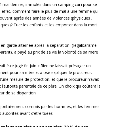
24 mai dernier, immolés dans un camping car) pour se
effet, comment faire le plus de mal à une femme qui
 souvent après des années de violences (physiques ,
ques)? Tuer les enfants et les emporter dans la mort
, en garde alternée après la séparation, (l’égalitarisme
arent), a payé au prix de sa vie la volonté de sa mère
ait être jugé fin juin « Rien ne laissait présager un
ement pour sa mère », a osé expliquer le procureur.
d’une mesure de protection, et que le procureur n’avait
l’autorité parentale de ce père. Un choix qui coûtera la
ur de sa disparition.
majoritairement commis par les hommes, et les femmes
s autorités avant d’être tuées
r leur conjoint ou ex conjoint, 39 % de ces