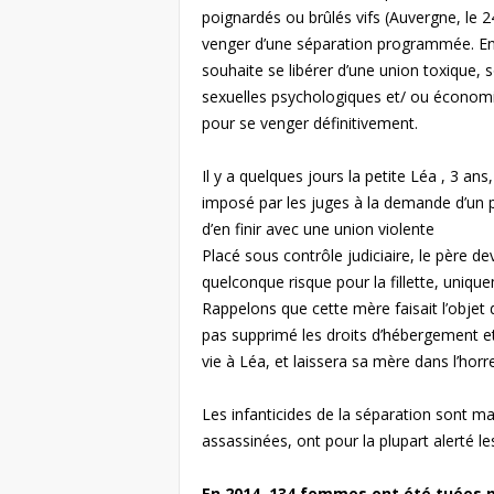
poignardés ou brûlés vifs (Auvergne, le 
venger d’une séparation programmée. En 
souhaite se libérer d’une union toxique,
sexuelles psychologiques et/ ou économi
pour se venger définitivement.
Il y a quelques jours la petite Léa , 3 ans
imposé par les juges à la demande d’un p
d’en finir avec une union violente
Placé sous contrôle judiciaire, le père dev
quelconque risque pour la fillette, uniqu
Rappelons que cette mère faisait l’objet 
pas supprimé les droits d’hébergement et 
vie à Léa, et laissera sa mère dans l’horre
Les infanticides de la séparation sont 
assassinées, ont pour la plupart alerté le
En 2014, 134 femmes ont été tuées pa