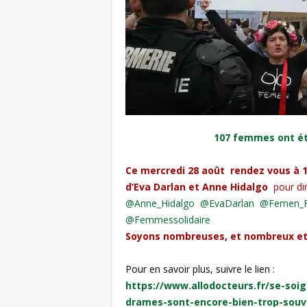
e
s
F
e
m
107 femmes ont ét
m
Ce mercredi 28 août rendez vous à 17h
e
d’Eva Darlan et Anne Hidalgo
pour dir
@Anne_Hidalgo
@EvaDarlan
@Femen_F
s
@Femmessolidaire
Soyons nombreuses, et nombreux et
Pour en savoir plus, suivre le lien :
https://www.allodocteurs.
fr/se-soig
drames-sont-
encore-bien-trop-souv