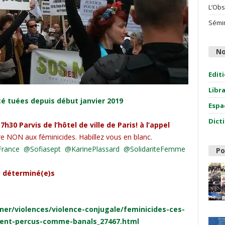
L’Obs
Sémin
No
Edit
Libr
é tuées depuis début janvier 2019
Espa
Dict
30 Parvis de l’hôtel de ville de Paris! à l’appel
e NON aux féminicides
. Habillez vous en blanc.
rance
@Sofiasept
@KarinePlassard
@SolidariteFemme
Po
 déterminé(e)s
ner/violences/
violence-conjugale/
feminicides-ces-
ent-
percus-comme-banals_27467.html