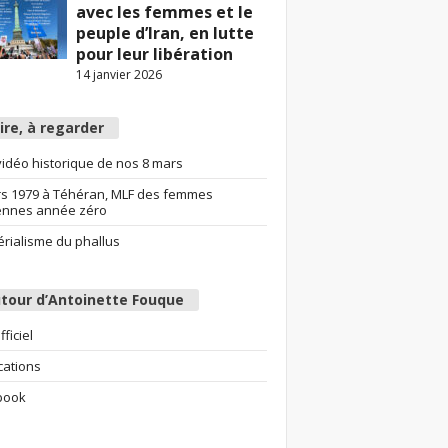
avec les femmes et le
peuple d’Iran, en lutte
pour leur libération
14 janvier 2026
lire, à regarder
idéo historique de nos 8 mars
s 1979 à Téhéran, MLF des femmes
ennes année zéro
érialisme du phallus
tour d’Antoinette Fouque
fficiel
cations
book