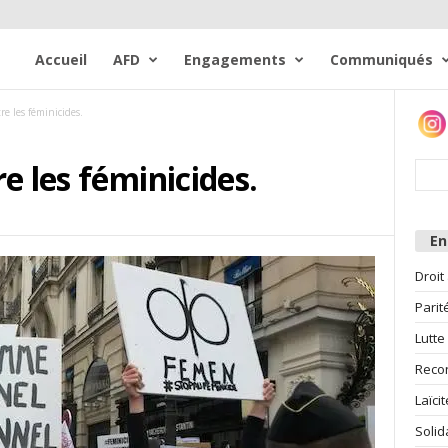
Accueil
AFD
Engagements
Communiqués
re les féminicides.
e les féminicides.
E
Droit
Parit
Lutte
Reco
Laïcit
Solid