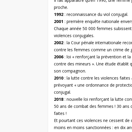
Il fait apparaître qu’en 1990, une femme 
proche.
1992
: reconnaissance du viol conjugal.
2001
: première enquête nationale enver
Chaque année 50 000 femmes subissent 
violences conjugales.
2002
: la Cour pénale internationale reco
contre les femmes comme un crime de gu
2006
: loi « renforçant la prévention et 
contre des mineurs ». Une étude établit 
son compagnon.
2010
: la lutte contre les violences fait
prévoyant « une ordonnance de protection
conjugal.
2018
: nouvelle loi renforçant la lutte con
50 ans de combat des femmes ! 30 ans de 
faites !
Et pourtant ces violences ne cessent de c
moins en moins sanctionnées : en dix ans