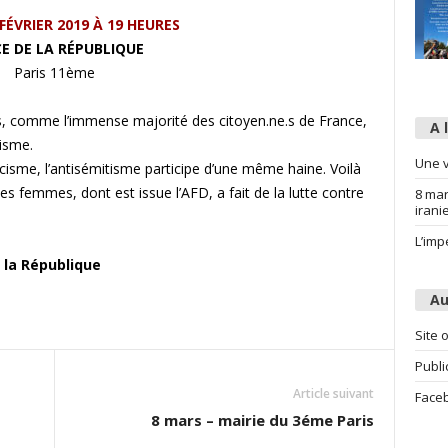
FÉVRIER 2019 À 19 HEURES
E DE LA RÉPUBLIQUE
Paris 11ème
 comme l’immense majorité des citoyen.ne.s de France,
A 
tisme.
Une v
cisme, l’antisémitisme participe d’une même haine. Voilà
s femmes, dont est issue l’AFD, a fait de la lutte contre
8 mar
irani
L’imp
 la République
Au
Site o
Publi
Article suivant
Face
8 mars – mairie du 3éme Paris