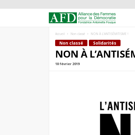
A
l
Accueil
Non classé
NON À L’ANTISÉMITISME !
Non classé
Solidarités
l
NON À L’ANTISÉM
i
18 février 2019
a
n
c
e
d