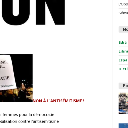
L’Obs
Sémin
No
Edit
Libr
Espa
Dict
Po
NON À L’ANTISÉMITISME !
des femmes pour la démocratie
bilisation contre l’antisémitisme