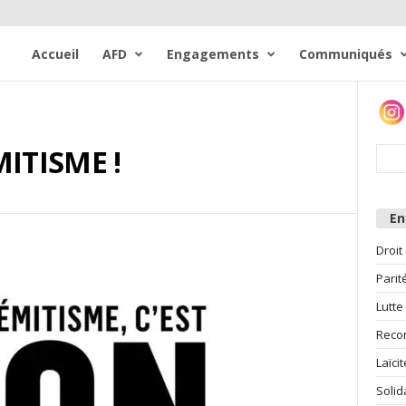
Accueil
AFD
Engagements
Communiqués
ITISME !
E
Droit
Parit
Lutte
Reco
Laïcit
Solid