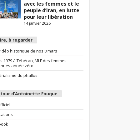
avec les femmes et le
peuple d’Iran, en lutte
pour leur libération
14 janvier 2026
lire, à regarder
idéo historique de nos 8 mars
s 1979 à Téhéran, MLF des femmes
ennes année zéro
érialisme du phallus
tour d’Antoinette Fouque
fficiel
cations
book