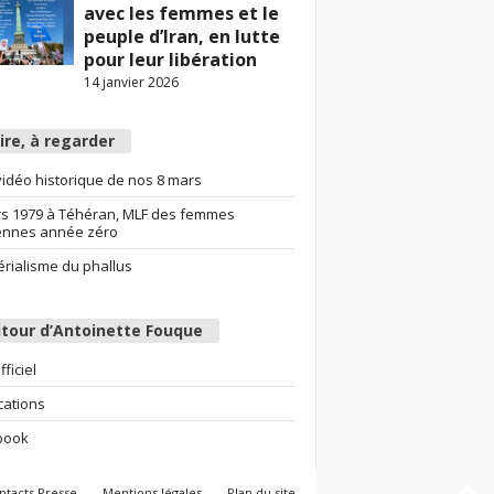
avec les femmes et le
peuple d’Iran, en lutte
pour leur libération
14 janvier 2026
lire, à regarder
idéo historique de nos 8 mars
s 1979 à Téhéran, MLF des femmes
ennes année zéro
érialisme du phallus
tour d’Antoinette Fouque
fficiel
cations
book
ntacts Presse
Mentions légales
Plan du site