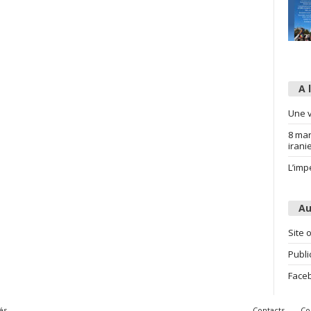
A 
Une v
8 mar
irani
L’imp
Au
Site o
Publi
Face
és
Contacts
Co