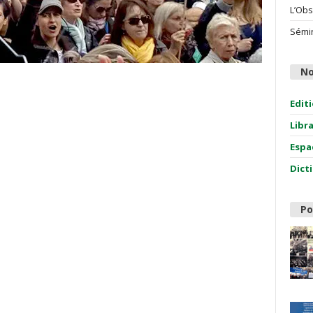
L’Obs
Sémin
No
Edit
Libr
Espa
Dict
Po