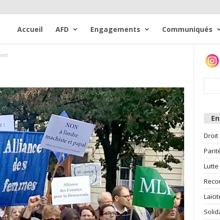
Accueil
AFD
Engagements
Communiqués
med
E
Droit
Parit
Lutte
Reco
Laïcit
Solid