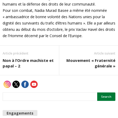
humains et la défense des droits de leur communauté.
e
Pour son combat, Nadia Murad Basee a même été nommée
« ambassadrice de bonne volonté des Nations unies pour la
s
dignité des survivants du trafic d’êtres humains ». Elle a par ailleurs
obtenu au début du mois d’octobre, le prix Vaclav Havel des droits
F
de l’Homme décerné par le Conseil de l’Europe.
e
Article précédent
Article suivant
m
Non à l’Ordre machiste et
Mouvement « Fraternité
papal – 2
générale »
m
e
s
Engagements