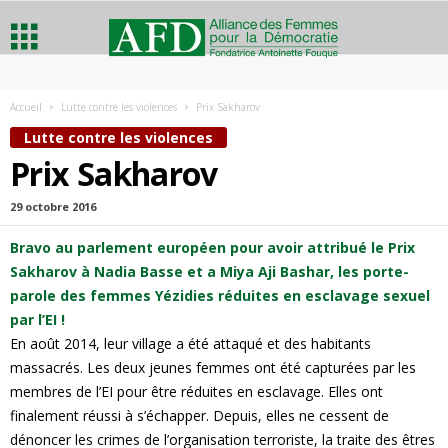
A
Accueil
Lutte contre les violences
Prix Sakharov
l
Lutte contre les violences
Prix Sakharov
l
29 octobre 2016
i
Bravo au parlement européen pour avoir attribué le Prix
a
Sakharov à Nadia Basse et a Miya Aji
Bashar, les porte-
parole des femmes Yézidies réduites en esclavage sexuel
n
par l’EI !
En août 2014, leur village a été attaqué et des habitants
c
massacrés. Les deux jeunes femmes ont été capturées par les
membres de l’EI pour être réduites en esclavage. Elles ont
e
finalement réussi à s’échapper. Depuis, elles ne cessent de
dénoncer les crimes de l’organisation terroriste, la traite des êtres
d