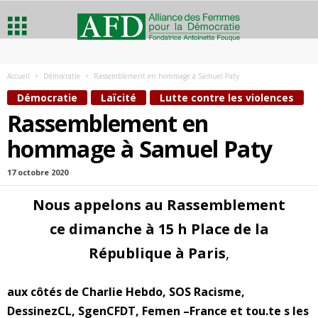
A
Accueil
Démocratie
Rassemblement en hommage à Samuel Paty
l
Démocratie
Laïcité
Lutte contre les violences
Rassemblement en
l
hommage à Samuel Paty
i
17 octobre 2020
a
Nous appelons au Rassemblement
n
ce dimanche à 15 h Place de la
c
République à Paris
,
e
aux côtés de Charlie Hebdo, SOS Racisme,
DessinezCL, SgenCFDT, Femen –France et tou.te s les
d