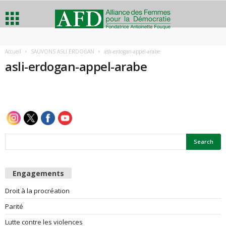
A
Accueil
SAUVONS ASLI ERDOĞAN
asli-erdogan-appel-arabe
asli-erdogan-appel-arabe
l
l
i
a
n
Engagements
c
Droit à la procréation
e
Parité
Lutte contre les violences
d