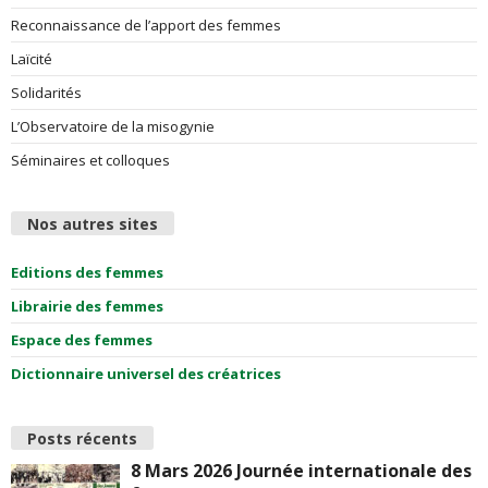
Reconnaissance de l’apport des femmes
e
Laïcité
s
Solidarités
L’Observatoire de la misogynie
F
Séminaires et colloques
e
Nos autres sites
m
Editions des femmes
m
Librairie des femmes
e
Espace des femmes
Dictionnaire universel des créatrices
s
Posts récents
8 Mars 2026 Journée internationale des