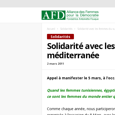
A
l
Accueil
Solidarités
Solidarité avec les femmes du s
Solidarités
l
Solidarité avec l
i
méditerranée
a
2 mars 2011
n
Appel
à manifester le 5 mars,
à l’oc
c
Quand les femmes tunisiennes, égyptie
e
ce sont les femmes du monde entier qu
d
Comme chaque année, nous participerons
organisée à l’occasion du 8 Mars, avec le