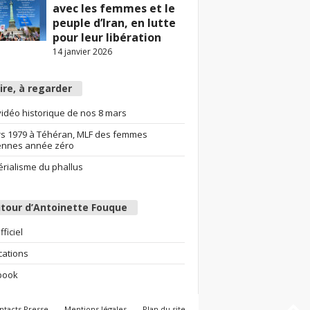
avec les femmes et le
peuple d’Iran, en lutte
pour leur libération
14 janvier 2026
lire, à regarder
idéo historique de nos 8 mars
s 1979 à Téhéran, MLF des femmes
ennes année zéro
érialisme du phallus
tour d’Antoinette Fouque
fficiel
cations
book
ntacts Presse
Mentions légales
Plan du site