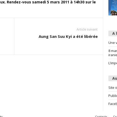
eux.
Rendez-vous samedi 5 mars 2011 à 14h30 sur le
Article suivant
A 
Aung San Suu Kyi a été libérée
Une v
8 mar
irani
L’imp
Au
Site o
Publi
Face
és
Contacts
Co