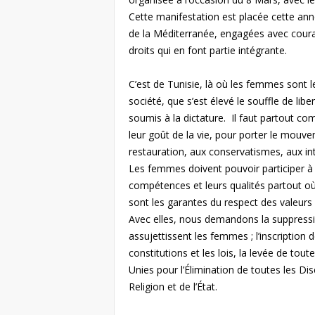
e
Cette manifestation est placée cette ann
de la Méditerranée, engagées avec coura
s
droits qui en font partie intégrante.
F
C’est de Tunisie, là où les femmes sont l
e
société, que s’est élevé le souffle de li
soumis à la dictature. Il faut partout co
m
leur goût de la vie, pour porter le mouve
restauration, aux conservatismes, aux in
m
Les femmes doivent pouvoir participer à p
compétences et leurs qualités partout où
e
sont les garantes du respect des valeurs 
Avec elles, nous demandons la suppressio
s
assujettissent les femmes ; l’inscriptio
constitutions et les lois, la levée de tou
Unies pour l’Élimination de toutes les Di
Religion et de l’État.