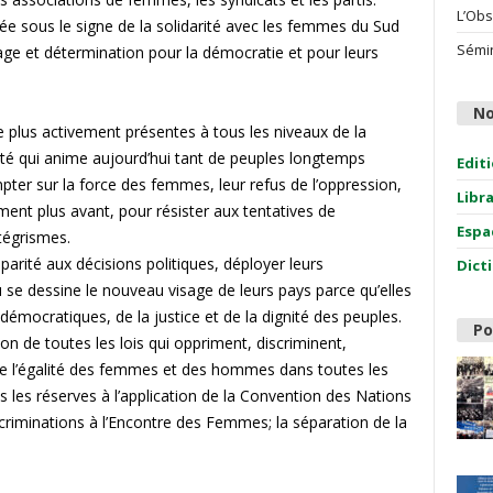
L’Obs
ée sous le signe de la solidarité avec les femmes du Sud
Sémin
ge et détermination pour la démocratie et pour leurs
No
e plus activement présentes à tous les niveaux de la
berté qui anime aujourd’hui tant de peuples longtemps
Edit
mpter sur la force des femmes, leur refus de l’oppression,
Libr
ment plus avant, pour résister aux tentatives de
Espa
tégrismes.
arité aux décisions politiques, déployer leurs
Dict
 se dessine le nouveau visage de leurs pays parce qu’elles
démocratiques, de la justice et de la dignité des peuples.
Po
n de toutes les lois qui oppriment, discriminent,
n de l’égalité des femmes et des hommes dans toutes les
tes les réserves à l’application de la Convention des Nations
scriminations à l’Encontre des Femmes; la séparation de la