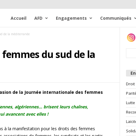
Accueil
AFD
Engagements
Communiqués
ud de la méditerranée
es femmes du sud de la
E
Droit
casion de la Journée internationale des femmes
Parit
Lutte
nnes, algériennes… brisent leurs chaînes,
Reco
i avancent avec elles !
Laïcit
 à la manifestation pour les droits des femmes
Solid
s associations de femmes, les syndicats et les partis.