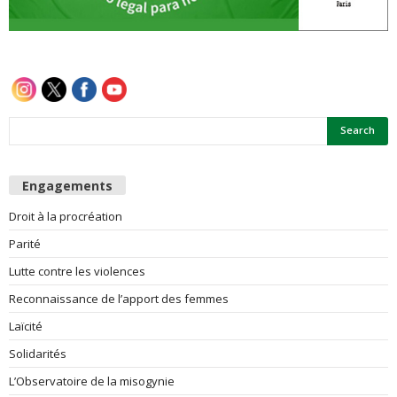
e
s
F
e
Engagements
m
Droit à la procréation
m
Parité
e
Lutte contre les violences
Reconnaissance de l’apport des femmes
s
Laïcité
Solidarités
L’Observatoire de la misogynie