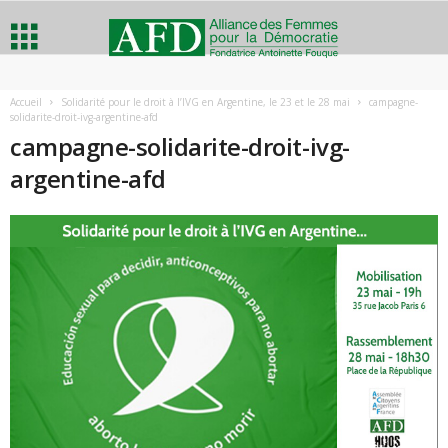
A
Accueil
Solidarité pour le droit à l’IVG en Argentine, le 23 et le 28 mai
campagne-
solidarite-droit-ivg-argentine-afd
l
campagne-solidarite-droit-ivg-
argentine-afd
l
i
a
n
c
e
d