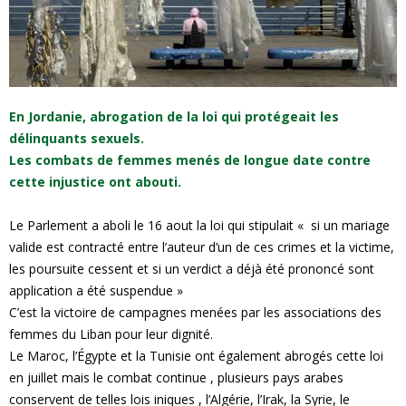
e
s
F
En Jordanie, abrogation de la loi qui protégeait les
délinquants sexuels.
e
Les combats de femmes menés de longue date contre
cette injustice ont abouti.
m
Le Parlement a aboli le 16 aout la loi qui stipulait « si un mariage
m
valide est contracté entre l’auteur d’un de ces crimes et la victime,
les poursuite cessent et si un verdict a déjà été prononcé sont
e
application a été suspendue »
C’est la victoire de campagnes menées par les associations des
s
femmes du Liban pour leur dignité.
Le Maroc, l’Égypte et la Tunisie ont également abrogés cette loi
en juillet mais le combat continue , plusieurs pays arabes
conservent de telles lois iniques , l’Algérie, l’Irak, la Syrie, le