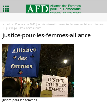
A
Accueil
25 novembre 2020 Journée internationale contre les violences faites aux femmes
justice-pour-les-femmes-alliance
l
justice-pour-les-femmes-alliance
l
i
a
n
c
e
Justice pour les femmes
d