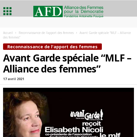
A
Accueil
Reconnaissance de l'apport des femmes
Avant Garde spéciale “MLF – Alliance
des femmes”
l
Reconnaissance de l'apport des femmes
l
Avant Garde spéciale “MLF –
Alliance des femmes”
i
17 avril 2021
a
n
c
e
d