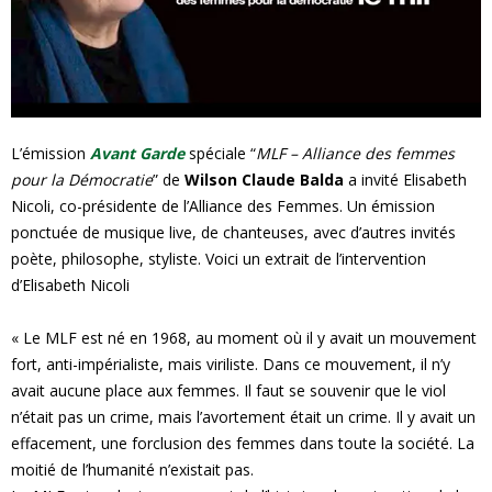
e
s
F
L’émission
Avant Garde
spéciale “
MLF – Alliance des femmes
pour la Démocratie
” de
Wilson Claude Balda
a invité Elisabeth
e
Nicoli, co-présidente de l’Alliance des Femmes. Un émission
ponctuée de musique live, de chanteuses, avec d’autres invités
m
poète, philosophe, styliste. Voici un extrait de l’intervention
m
d’Elisabeth Nicoli
e
« Le MLF est né en 1968, au moment où il y avait un mouvement
fort, anti-impérialiste, mais viriliste. Dans ce mouvement, il n’y
s
avait aucune place aux femmes. Il faut se souvenir que le viol
n’était pas un crime, mais l’avortement était un crime. Il y avait un
effacement, une forclusion des femmes dans toute la société. La
moitié de l’humanité n’existait pas.