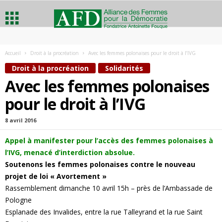
A
Accueil
Droit à la procréation
Avec les femmes polonaises pour le droit à l’IVG
l
Droit à la procréation
Solidarités
Avec les femmes polonaises
l
pour le droit à l’IVG
i
8 avril 2016
a
Appel à manifester pour l’accès des femmes polonaises à
l’IVG, menacé d’interdiction absolue.
n
Soutenons les femmes polonaises contre le nouveau
c
projet de loi « Avortement »
Rassemblement dimanche 10 avril 15h – près de l’Ambassade de
e
Pologne
Esplanade des Invalides, entre la rue Talleyrand et la rue Saint
d