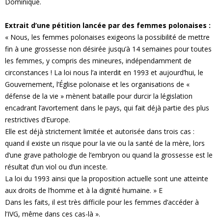
Dominique.
e
Extrait d’une pétition lancée par des femmes polonaises :
« Nous, les femmes polonaises exigeons la possibilité de mettre
s
fin à une grossesse non désirée jusqu’à 14 semaines pour toutes
les femmes, y compris des mineures, indépendamment de
F
circonstances ! La loi nous l’a interdit en 1993 et aujourd’hui, le
e
Gouvernement, l’Église polonaise et les organisations de «
défense de la vie » mènent bataille pour durcir la législation
m
encadrant l’avortement dans le pays, qui fait déjà partie des plus
restrictives d’Europe.
m
Elle est déjà strictement limitée et autorisée dans trois cas :
quand il existe un risque pour la vie ou la santé de la mère, lors
e
d’une grave pathologie de l’embryon ou quand la grossesse est le
résultat d’un viol ou d’un inceste.
s
La loi du 1993 ainsi que la proposition actuelle sont une atteinte
aux droits de l’homme et à la dignité humaine. » E
Dans les faits, il est très difficile pour les femmes d’accéder à
l’IVG, même dans ces cas-là ».