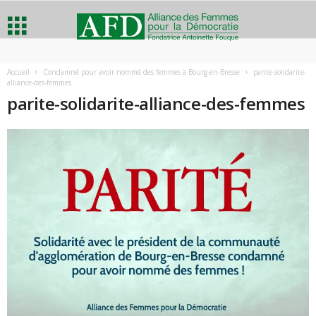
A
Accueil
Condamné pour avoir nommé des femmes à Bourg-en-Bresse
parite-solidarite-
alliance-des-femmes
l
parite-solidarite-alliance-des-femmes
l
i
a
n
c
e
d