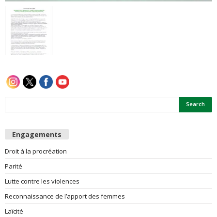
e
s
F
e
m
m
Engagements
e
Droit à la procréation
Parité
s
Lutte contre les violences
Reconnaissance de l’apport des femmes
Laïcité