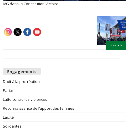
IVG dans la Constitution Victoire
e
s
F
e
m
Engagements
m
Droit à la procréation
e
Parité
s
Lutte contre les violences
Reconnaissance de l’apport des femmes
Laïcité
Solidarités