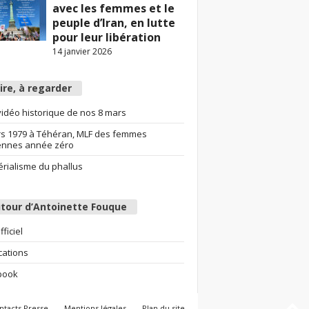
avec les femmes et le
peuple d’Iran, en lutte
pour leur libération
14 janvier 2026
lire, à regarder
idéo historique de nos 8 mars
s 1979 à Téhéran, MLF des femmes
ennes année zéro
érialisme du phallus
tour d’Antoinette Fouque
fficiel
cations
book
ntacts Presse
Mentions légales
Plan du site