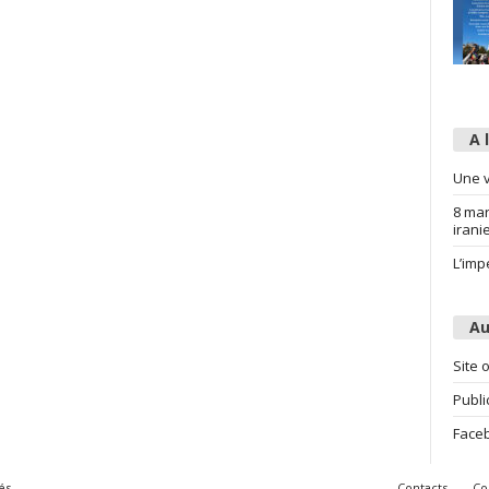
A 
Une v
8 mar
irani
L’imp
Au
Site o
Publi
Face
és
Contacts
Co