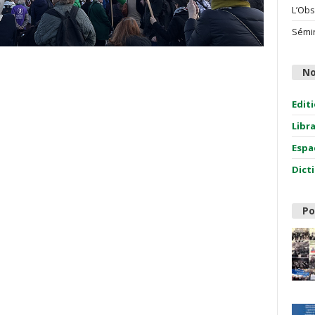
L’Obs
Sémin
No
Edit
Libr
Espa
Dict
Po