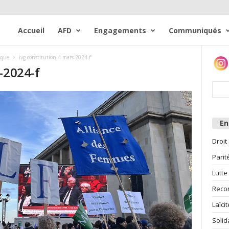
Accueil
AFD
Engagements
Communiqués
ique
ivg-constitution-4-mars-2024-f
-2024-f
E
Droit
Parit
Lutte
Reco
Laïcit
Solid