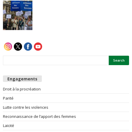
e
s
F
e
m
m
Engagements
e
Droit à la procréation
Parité
s
Lutte contre les violences
Reconnaissance de l’apport des femmes
Laïcité