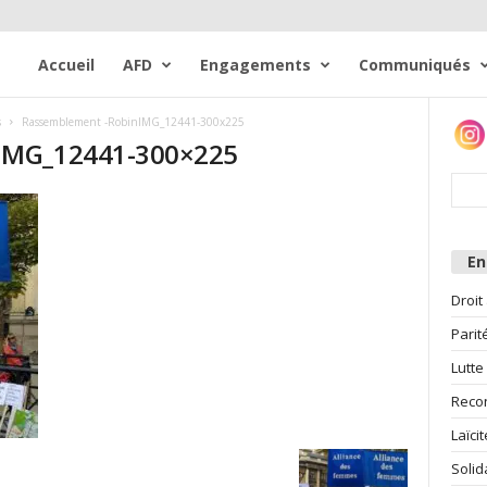
Accueil
AFD
Engagements
Communiqués
s
Rassemblement -RobinIMG_12441-300x225
IMG_12441-300×225
E
Droit
Parit
Lutte
Reco
Laïcit
Solid