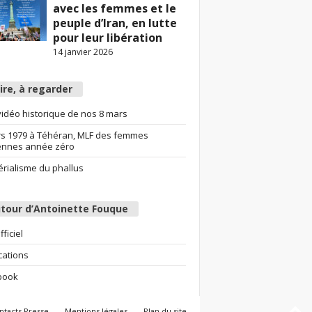
avec les femmes et le
peuple d’Iran, en lutte
pour leur libération
14 janvier 2026
lire, à regarder
idéo historique de nos 8 mars
s 1979 à Téhéran, MLF des femmes
ennes année zéro
érialisme du phallus
tour d’Antoinette Fouque
fficiel
cations
book
ntacts Presse
Mentions légales
Plan du site