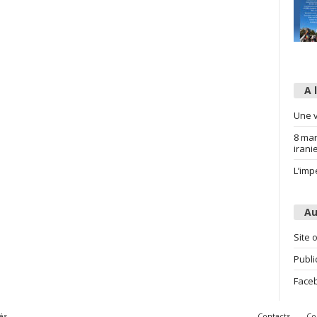
A 
Une v
8 mar
irani
L’imp
Au
Site o
Publi
Face
és
Contacts
Co