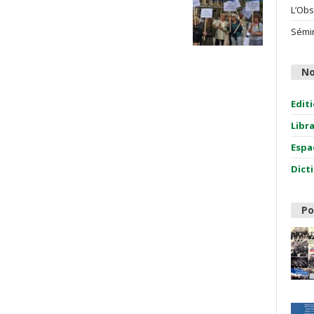
L’Obs
Sémin
No
Edit
Libr
Espa
Dict
Po