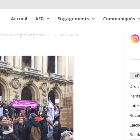
Accueil
AFD
Engagements
Communiqués
a violence à l’égard des femmes 2018
24NOV2018-1
E
Droit
Parit
Lutte
Reco
Laïcit
Solid