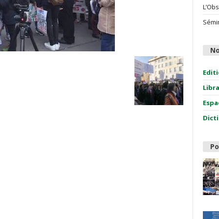
L’Obs
Sémin
No
Edit
Libr
Espa
Dict
Po