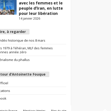
avec les femmes et le
peuple d’Iran, en lutte
pour leur libération
14 janvier 2026
lire, à regarder
idéo historique de nos 8 mars
s 1979 à Téhéran, MLF des femmes
ennes année zéro
érialisme du phallus
tour d’Antoinette Fouque
fficiel
cations
book
ntacts Presse
Mentions légales
Plan du site