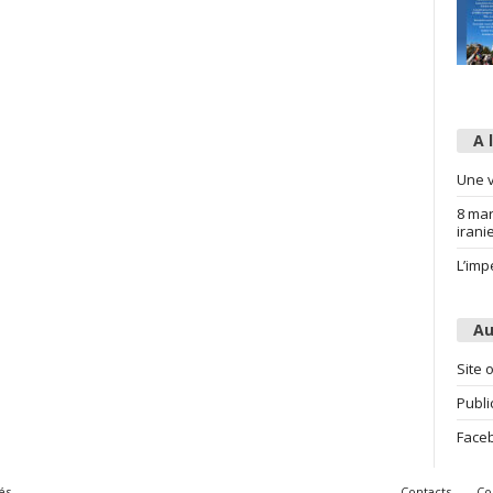
A 
Une v
8 mar
irani
L’imp
Au
Site o
Publi
Face
és
Contacts
Co