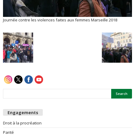
e
Journée contre les violences faites aux femmes Marseille 2018
s
F
e
m
m
e
s
Engagements
Droit à la procréation
Parité