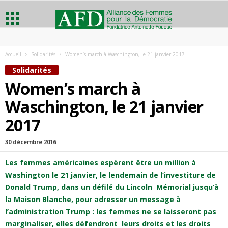
A
Accueil
Solidarités
Women’s march à Waschington, le 21 janvier 2017
l
Solidarités
Women’s march à
l
Waschington, le 21 janvier
i
2017
a
30 décembre 2016
n
Les femmes américaines espèrent être un million
à
Washington le 21 janvier, le lendemain de l’investiture de
c
Donald Trump, dans un défilé du Lincoln Mémorial jusqu’à
la Maison Blanche, pour adresser un message à
e
l’administration Trump : les femmes ne se laisseront pas
marginaliser, elles défendront leurs droits et les droits
d