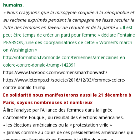
humains.
e
« N
ous craignons que la misogynie couplée à la xénophobie et
au racisme exprimés pendant la campagne ne fasse reculer la
s
lutte des femmes en faveur de l’équité et de la parité »
« Il est
peut être temps de créer un parti pour femme » déclare Fontaine
F
PEARSON
,
l’une des coorganisatrices de cette « Women’s march
on Washington »
e
http://information.tv5monde.com/terriennes/americaines-en-
colere-contre-donald-trump-142391
m
https://www.facebook.com/womensmarchonwash/
https://www.letemps.ch/societe/2016/12/03/femmes-colere-
m
contre-donald-trump
e
En solidarité nous manifesterons aussi le 21 décembre à
Paris, soyons nombreuses et nombreux
s
À lire l’analyse par l’Alliance des femmes dans la lignée
d’Antoinette Fouque , du résultat des élections américaines.
« les élections américaines ou la « protestation virile »
« Jamais comme au cours de ces présidentielles américaines qui
annonçaient l’arrivée d’une femme à la tête du pays, la