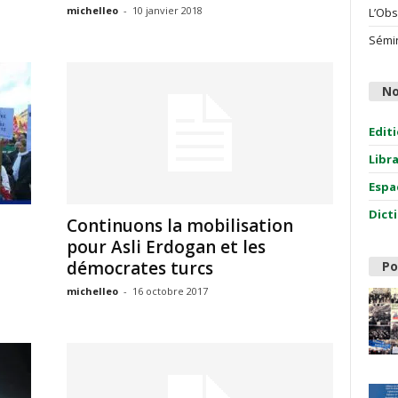
michelleo
-
10 janvier 2018
L’Obs
Sémin
No
Edit
Libr
Espa
Dict
Continuons la mobilisation
pour Asli Erdogan et les
démocrates turcs
Po
michelleo
-
16 octobre 2017