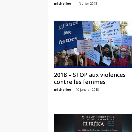
e
michelleo
-
4 février 2018
s
F
e
m
m
2018 – STOP aux violences
e
contre les femmes
michelleo
-
10 janvier 2018
s