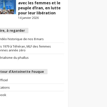
avec les femmes et le
peuple d’Iran, en lutte
pour leur libération
14 janvier 2026
lire, à regarder
idéo historique de nos 8 mars
s 1979 à Téhéran, MLF des femmes
ennes année zéro
érialisme du phallus
tour d’Antoinette Fouque
fficiel
cations
book