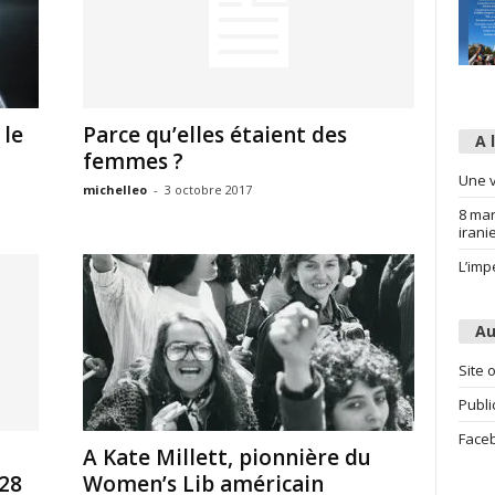
 le
Parce qu’elles étaient des
A 
femmes ?
Une v
michelleo
-
3 octobre 2017
8 mar
irani
L’imp
Au
Site o
Publi
Face
A Kate Millett, pionnière du
 28
Women’s Lib américain