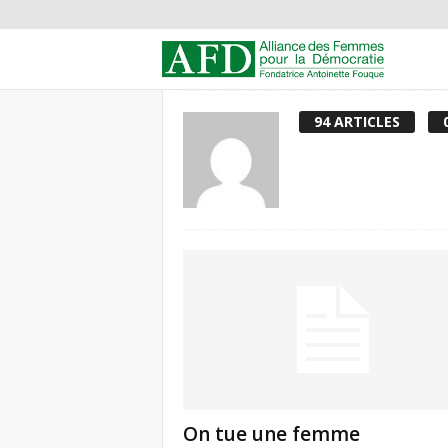
A
l
94 ARTICLES
l
i
a
n
c
e
d
On tue une femme